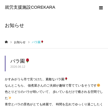
就労支援施設COREKARA
お知らせ
お知らせ
バラ園
ホーム
バラ園
2026.06.12
かすみがうら市で見つけた、素敵なバラ園
なんとこちら、 佃煮屋さんのご夫婦が趣味で育てているそうです
色とりどりのバラが咲いていて、 歩いているだけで癒される空間でし
た
青空とバラの景色がとても綺麗で、 時間を忘れてゆっくり過ごしたく